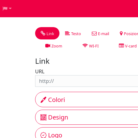
Link
Testo
E-mail
Posizio
Zoom
WI-FI
V-card
Link
URL
Colori
Design
Logo